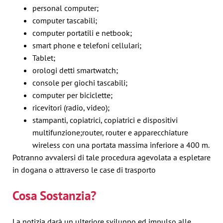
personal computer;
computer tascabili;
computer portatili e netbook;
smart phone e telefoni cellulari;
Tablet;
orologi detti smartwatch;
console per giochi tascabili;
computer per biciclette;
ricevitori (radio, video);
stampanti, copiatrici, copiatrici e dispositivi
multifunzione;router, router e apparecchiature
wireless con una portata massima inferiore a 400 m.
Potranno avvalersi di tale procedura agevolata a espletare
in dogana o attraverso le case di trasporto
Cosa Sostanzia?
La notizia darà un ulteriore sviluppo ed impulso alle