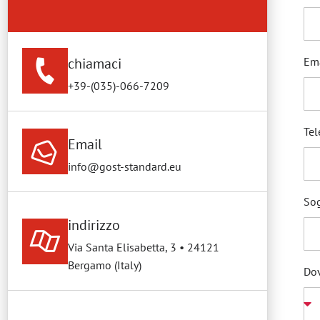
chiamaci
Em
+39-(035)-066-7209
Te
Email
info@gost-standard.eu
So
indirizzo
Via Santa Elisabetta, 3 • 24121
Bergamo (Italy)
Dov