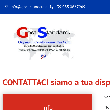
info@gost-standard.eu
+39 035 0667209
CONTATTACI siamo a tua disp
Com
info
No