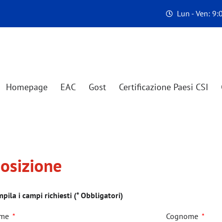
Lun - Ven: 9:
Homepage
EAC
Gost
Certificazione Paesi CSI
osizione
pila i campi richiesti (* Obbligatori)
me
Cognome