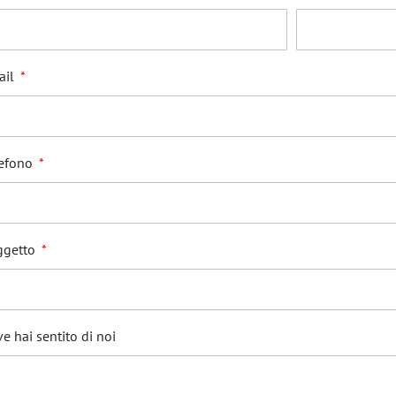
ail
lefono
ggetto
e hai sentito di noi