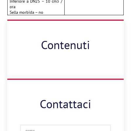
Inferiore a DN25 – 10 cm3 /
ora
Sella morbida – no
Contenuti
Contattaci