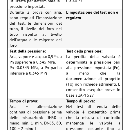
utilizzata per determinare la
C e 40 ° C
pressione impostata
Durante la prova con aria,
L’impostazione del test non è
sono regolati l’impostazione
regolata
del test, le dimensioni del
tubo, il livello del foro nel
tubo rispetto al livello
dell’acqua e le esigenze del
foro
Test della pressione:
Test della pressione:
Aria, vapore e acqua: 0,9Pn, a
La perdita della valvola è
Pn superiore a 0,345 MPa,
determinata a pressione pari
Pn -0.0345 MPa, a Pn pari o
alla pressione impostata (Pn),
inferiore a 0,345 MPa
a meno che la
documentazione di progetto
(TU) non richiede altrimenti. È
consentito eseguire prove in
base all’API 527
Tempo di prova:
Tempo di prova:
Aria – alimentazione
Nei test di tenuta delle
continua di pressione prima
valvole è consentito prima
delle misurazioni: DN50 o
che la misura di controllo
meno, min. 1 min, DN65, 80,
mantenga le valvole a
100 – 2 minuti
pressione costante fino a