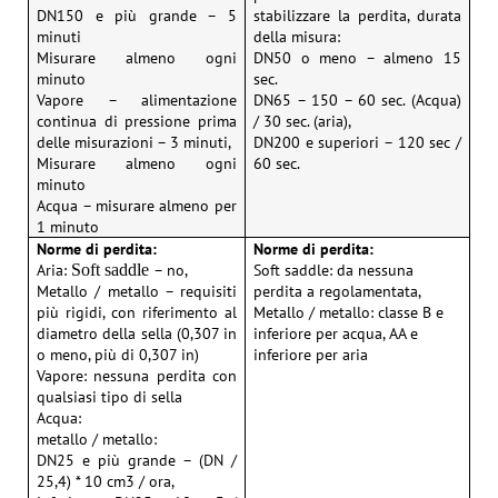
DN150 e più grande – 5
stabilizzare la perdita, durata
minuti
della misura:
Misurare almeno ogni
DN50 o meno – almeno 15
minuto
sec.
Vapore – alimentazione
DN65 – 150 – 60 sec. (Acqua)
continua di pressione prima
/ 30 sec. (aria),
delle misurazioni – 3 minuti,
DN200 e superiori – 120 sec /
Misurare almeno ogni
60 sec.
minuto
Acqua – misurare almeno per
1 minuto
Norme di perdita:
Norme di perdita:
Aria:
– no,
Soft saddle: da nessuna
Soft saddle
Metallo / metallo – requisiti
perdita a regolamentata,
più rigidi, con riferimento al
Metallo / metallo: classe B e
diametro della sella (0,307 in
inferiore per acqua, AA e
o meno, più di 0,307 in)
inferiore per aria
Vapore: nessuna perdita con
qualsiasi tipo di sella
Acqua:
metallo / metallo:
DN25 e più grande – (DN /
25,4) * 10 cm3 / ora,