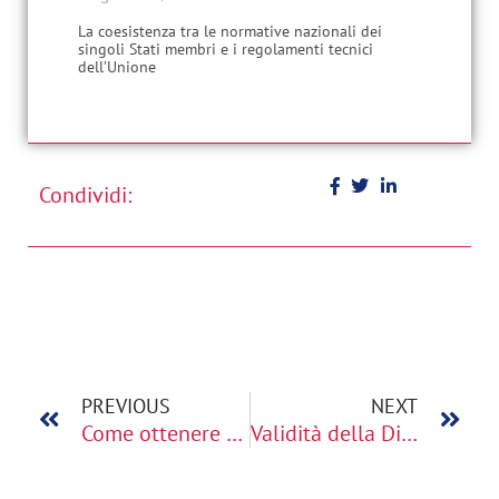
La coesistenza tra le normative nazionali dei
singoli Stati membri e i regolamenti tecnici
dell’Unione
Condividi:
PREVIOUS
NEXT
Come ottenere la Dichiarazione di Conformità EAC per cosmetici secondo il Regolamento TR CU 009/2011
Validità della Dichiarazione EAC per cosmetici: durata, rinnovo e gestione del modello di prodotto