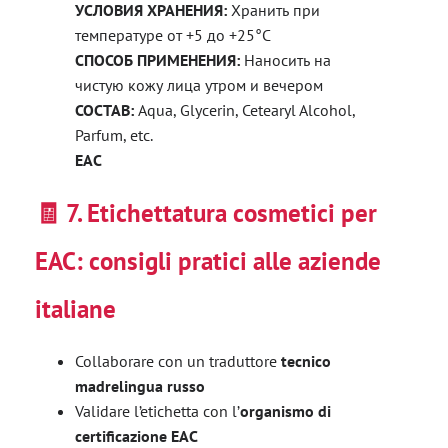
УСЛОВИЯ ХРАНЕНИЯ:
Хранить при
температуре от +5 до +25°С
СПОСОБ ПРИМЕНЕНИЯ:
Наносить на
чистую кожу лица утром и вечером
СОСТАВ:
Aqua, Glycerin, Cetearyl Alcohol,
Parfum, etc.
EAC
🧾
7. Etichettatura cosmetici per
EAC: consigli pratici alle aziende
italiane
Collaborare con un traduttore
tecnico
madrelingua russo
Validare l’etichetta con l’
organismo di
certificazione EAC