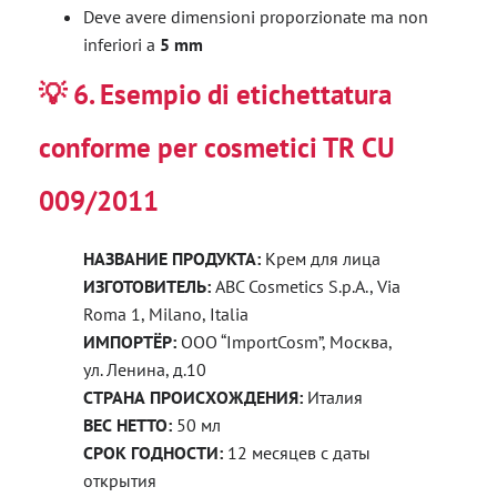
Deve avere dimensioni proporzionate ma non
inferiori a
5 mm
💡
6. Esempio di etichettatura
conforme per cosmetici TR CU
009/2011
НАЗВАНИЕ ПРОДУКТА:
Крем для лица
ИЗГОТОВИТЕЛЬ:
ABC Cosmetics S.p.A., Via
Roma 1, Milano, Italia
ИМПОРТЁР:
ООО “ImportCosm”, Москва,
ул. Ленина, д.10
СТРАНА ПРОИСХОЖДЕНИЯ:
Италия
ВЕС НЕТТО:
50 мл
СРОК ГОДНОСТИ:
12 месяцев с даты
открытия