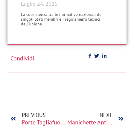
Luglio 24, 2026
La coesistenza tra le normative nazionali dei
singoli Stati membri e i regolamenti tecnici
dell’Unione
Condividi:
PREVIOUS
NEXT
Porte Tagliafuoco TR EAEU: Regole Doganali
Manichette Antincendio TR EAEU: Regole di Certificazione